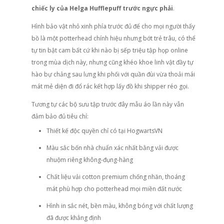
chiếc ly của Helga Hufflepuff trước ngực phải
.
Hình bảo vật nhỏ xinh phía trước đủ để cho mọi người thấy
bồ là một potterhead chính hiệu nhưng bớt trẻ trâu, có thể
tự tin bật cam bất cứ khi nào bị sếp triệu tập họp online
trong mùa dịch này, nhưng cũng khéo khoe linh vật đầy tự
hào bự chảng sau lưng khi phối với quần đùi vừa thoải mái
mát mẻ diện đi đổ rác kết hợp lấy đồ khi shipper réo gọi.
Tương tự các bộ sưu tập trước đây mẫu áo lần này vẫn
đảm bảo đủ tiêu chí:
Thiết kế độc quyền chỉ có tại HogwartsVN
Màu sắc bốn nhà chuẩn xác nhất bằng vải được
nhuộm riêng không-đụng-hàng
Chất liệu vải cotton premium chống nhăn, thoáng
mát phù hợp cho potterhead mọi miền đất nước
Hình in sắc nét, bền màu, không bóng với chất lượng
đã được khẳng định