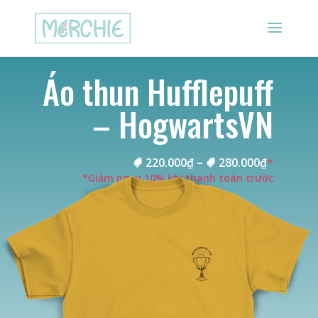
Áo thun Hufflepuff
– HogwartsVN
220.000
₫
–
280.000
₫
*