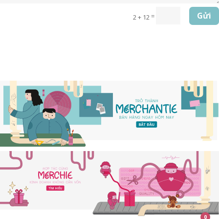
Gửi
=
2 + 12
0