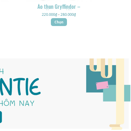
Áo thun Gryffindor –
HogwartsVN
220.000
₫
–
280.000
₫
Chọn