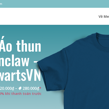
vn
Về Me
Áo thun
nclaw –
wartsVN
20.000
₫
–
280.000
₫
*