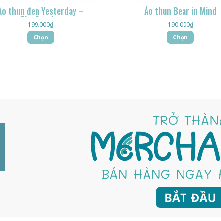
Áo thun đen Yesterday –
Áo thun Bear in Mind
The Beatles
199.000
₫
190.000
₫
Chọn
Chọn