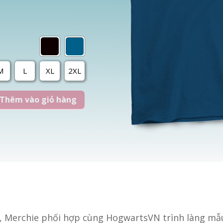
M
L
XL
2XL
Thêm vào giỏ hàng
, Merchie phối hợp cùng HogwartsVN trình làng mẫ