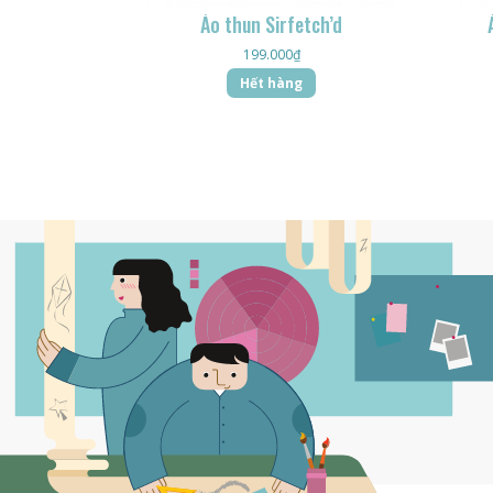
Áo thun Sirfetch’d
199.000
₫
Hết hàng