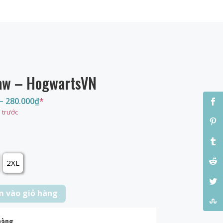
aw – HogwartsVN
–
280.000
₫
*
 trước
2XL
 vào giỏ hàng
hàng