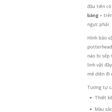
đầu tiên có
bàng –
trê
ngực phải.
Hình bảo vậ
potterhead 
nào bị sếp
linh vật đầ
mẻ diện đi 
Tương tự cá
Thiết k
Màu sắc