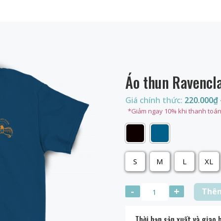
Áo thun Ravencl
Giá chính thức:
220.000
₫
*Giảm ngay 10% khi thanh toán
S
M
L
XL
Thêm
Thời hạn sản xuất và giao 