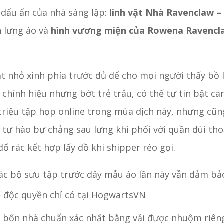
 dấu ấn của nhà sáng lập:
linh vật Nhà Ravenclaw –
n lưng áo và
hình vương miện của Rowena Ravencl
t nhỏ xinh phía trước đủ để cho mọi người thấy bồ 
chính hiệu nhưng bớt trẻ trâu, có thể tự tin bật ca
 triệu tập họp online trong mùa dịch này, nhưng cũ
y tự hào bự chảng sau lưng khi phối với quần đùi th
đổ rác kết hợp lấy đồ khi shipper réo gọi.
c bộ sưu tập trước đây mẫu áo lần này vẫn đảm bảo 
ế độc quyền chỉ có tại HogwartsVN
 bốn nhà chuẩn xác nhất bằng vải được nhuộm riên