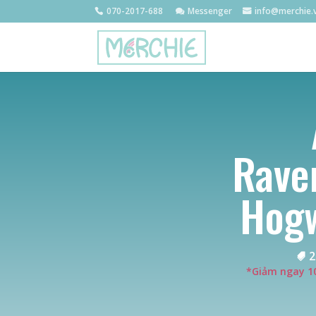
070-2017-688
Messenger
info@merchie.
Rave
Hog
2