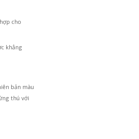
 hợp cho
ợc khẳng
hiên bản màu
ứng thú với