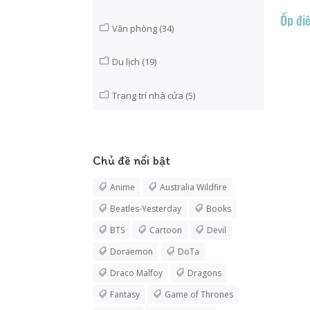
Ốp đi
Văn phòng
(34)
Du lịch
(19)
Trang trí nhà cửa
(5)
Chủ đề nổi bật
Anime
Australia Wildfire
Beatles-Yesterday
Books
BTS
Cartoon
Devil
Doraemon
DoTa
Draco Malfoy
Dragons
Fantasy
Game of Thrones