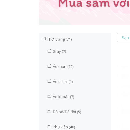
Mua sắm với
Thời trang
(71)
Giày
(7)
Áo thun
(12)
Áo sơ mi
(1)
Áo khoác
(7)
Đồ bộ/Đồ đôi
(5)
Phụ kiện
(40)