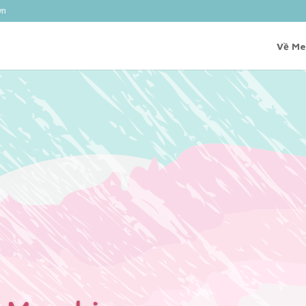
vn
Về Me