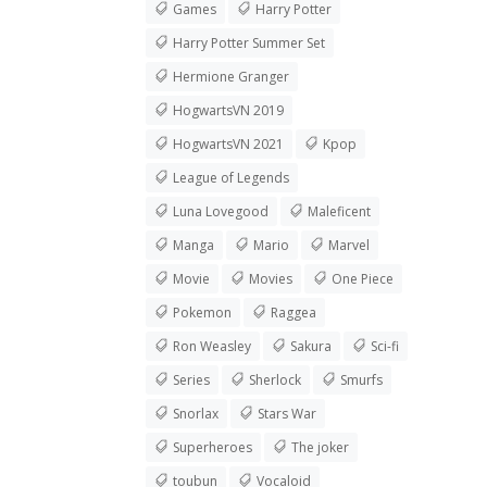
Games
Harry Potter
Harry Potter Summer Set
Hermione Granger
HogwartsVN 2019
HogwartsVN 2021
Kpop
League of Legends
Luna Lovegood
Maleficent
Manga
Mario
Marvel
Movie
Movies
One Piece
Pokemon
Raggea
Ron Weasley
Sakura
Sci-fi
Series
Sherlock
Smurfs
Snorlax
Stars War
Superheroes
The joker
toubun
Vocaloid