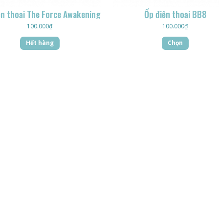
ện thoại The Force Awakening
Ốp điện thoại BB8
100.000
₫
100.000
₫
Hết hàng
Chọn