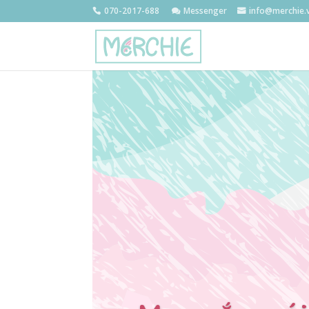
070-2017-688
Messenger
info@merchie.