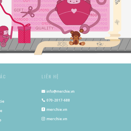
TÁC
LIÊN HỆ
info@merchie.vn
070-2017-688
tie
merchie.vn
ie
merchie.vn
p